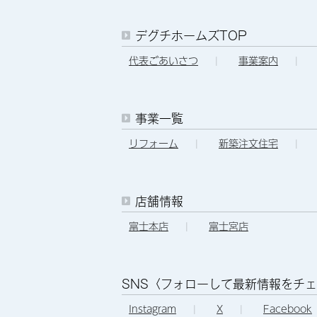
デグチホームズTOP
代表ごあいさつ
|
事業案内
|
事業一覧
リフォーム
|
新築注文住宅
|
店舗情報
富士本店
|
富士宮店
SNS〈フォローして最新情報をチ
Instagram
|
X
|
Facebook