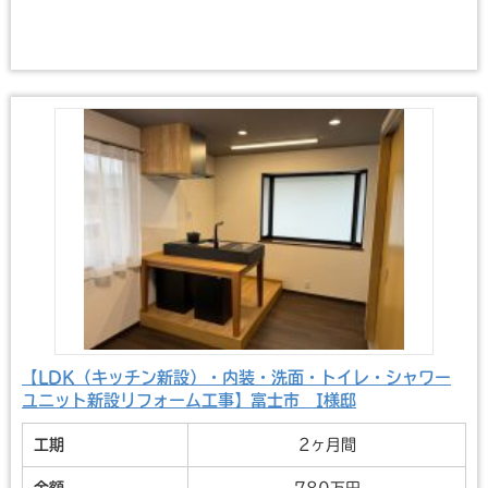
【LDK（キッチン新設）・内装・洗面・トイレ・シャワー
ユニット新設リフォーム工事】富士市 I様邸
工期
2ヶ月間
金額
780万円