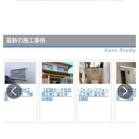
最新の施工事例
Case Study
【玄関ポーチ柱交
【トイレリフォー
【洗面台交換リフ
【和室壁リフ
換工事】富士市
ム工事】富士市
ォーム工事】富士
ム工事】富
W様邸
I様邸
市 T様邸
O様邸【内装
事】